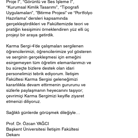
Proje I”, “Görüntü ve Ses İşleme I”,
“Kurumsal Kimlik Tasarımı”, “Tipografi
Uygulamaları”, ”Bitirme Projesi” ve “Portfolyo
Hazırlama” dersleri kapsamında
gerçekleştirdikleri ve Fakültemizde teori ve
pratiğin kesişimini örneklendiren yüz elli üç
projeyi bir araya getirdik.
Karma Sergi-4’de çalışmaları sergilenen
öğrencilerimizi, öğrencilerimize yol gösteren
ve serginin gerçekleşmesi için emeğini
esirgemeyen tüm öğretim elemanlarımızı ve
bu süreçte bizlere destek olan idari
personelimizi tebrik ediyorum. İletişim
Fakültesi Karma Sergisi geleneğimizi
kararlılıkla devam ettirmenin gururunu ve
sizlerle paylaşmanın heyecanını taşıyor;
çevrimiçi Karma Sergimizi keyifle ziyaret
etmenizi diliyoruz.
Sağlıklı günlerde görüşmek dileğiyle…
Prof. Dr. Özcan YAĞCI
Başkent Üniversitesi İletişim Fakültesi
Dekanı