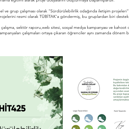
rlama eğitimi alarak proje dosyalarını oluşturmaya başlamışlardır.
 ve grup çalışması olarak “Sürdürülebilirlik odağında iletişim projeleri”
ojelerini resmi olarak TÜBİTAK’a göndermiş, bu gruplardan biri destek 
 çalışma, sektör raporu,web sitesi, sosyal medya kampanyası ve kahoot o
im kampanyaları çalışmaları ortaya çıkaran öğrenciler aynı zamanda dönem 