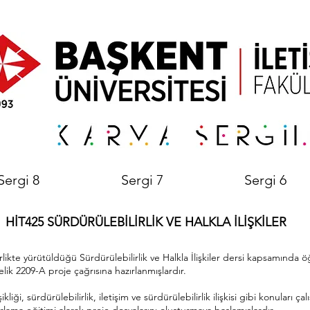
Sergi 8
Sergi 7
Sergi 6
HİT425 SÜRDÜRÜLEBİLİRLİK VE HALKLA İLİŞKİLER
likte yürütüldüğü Sürdürülebilirlik ve Halkla İlişkiler dersi kapsamında 
elik 2209-A proje çağrısına hazırlanmışlardır.
ikliği, sürdürülebilirlik, iletişim ve sürdürülebilirlik ilişkisi gibi konuları 