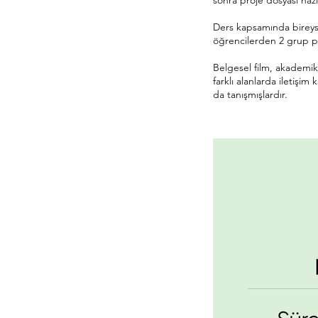
sonra proje dosyası hazı
Ders kapsamında bireysel
öğrencilerden 2 grup pr
Belgesel film, akademik
farklı alanlarda iletiş
da tanışmışlardır.