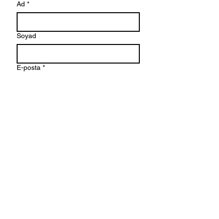
Ad
*
Soyad
E-posta
*
Bir mesaj yazın
Gönder
© 2026 Başkent Üniversitesi İletişim
Fakültesi