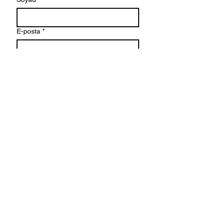
E-posta
*
Bir mesaj yazın
Gönder
© 2026 Başkent Üniversitesi İletişim
Fakültesi